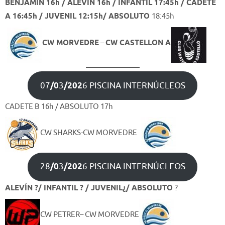
BENJAMÍN 16h / ALEVÍN 16h / INFANTIL 17:45h /
CADETE
A 16:45h / JUVENIL 12:15h/ ABSOLUTO
18:45h
CW MORVEDRE
–
CW CASTELLON A
07
/0
3
/202
6 PISCINA INTERNÚCLEOS
CADETE B 16h / ABSOLUTO 17h
CW SHARKS-CW MORVEDRE
28
/0
3
/202
6 PISCINA INTERNÚCLEOS
ALEVÍN ?/ INFANTIL ? /
JUVENIL¿/ ABSOLUTO
?
CW PETRER– CW MORVEDRE