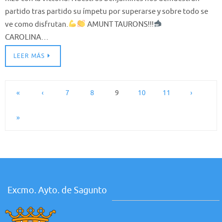
partido tras partido su ímpetu por superarse y sobre todo se
ve como disfrutan.
AMUNT TAURONS!!!
CAROLINA…
LEER MÁS
«
‹
7
8
9
10
11
›
»
Excmo. Ayto. de Sagunto