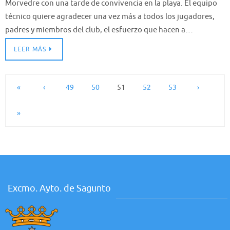
Morvedre con una tarde de convivencia en la playa. El equipo
técnico quiere agradecer una vez más a todos los jugadores,
padres y miembros del club, el esfuerzo que hacen a…
LEER MÁS
«
‹
49
50
51
52
53
›
»
Excmo. Ayto. de Sagunto